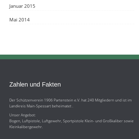
Januar 2015
Mai 2014
Zahlen und Fakten
Der Schützenverein 1906 Partenstein e.V. hat 240 Mitgliedern und ist im
Landkreis Main-Spessart beheimatet .
Unser Angebot:
Bogen, Luftpistole, Luftgewehr, Sportpistole Klein- und Großkaliber sowie
Kleinkalibergewehr.