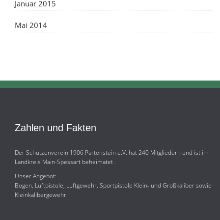
Januar 2015
Mai 2014
Zahlen und Fakten
Der Schützenverein 1906 Partenstein e.V. hat 240 Mitgliedern und ist im
Landkreis Main-Spessart beheimatet .
Unser Angebot:
Bogen, Luftpistole, Luftgewehr, Sportpistole Klein- und Großkaliber sowie
Kleinkalibergewehr.